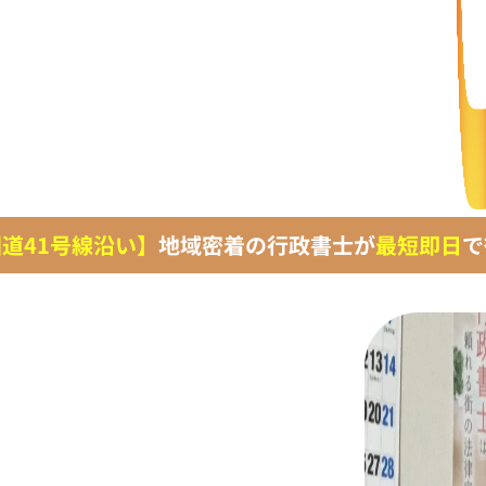
道41号線沿い】
地域密着の行政書士が
最短即日
で