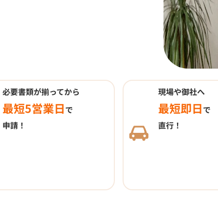
必要書類が揃ってから
現場や御社へ
最短5営業日
最短即日
で
で
申請！
直行！